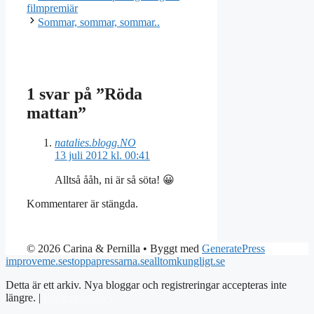
filmpremiär
Sommar, sommar, sommar..
1 svar på ”Röda
mattan”
natalies.blogg.NO
13 juli 2012 kl. 00:41
Alltså ååh, ni är så söta! 😀
Kommentarer är stängda.
© 2026 Carina & Pernilla
• Byggt med
GeneratePress
improveme.se
stoppapressarna.se
alltomkungligt.se
Detta är ett arkiv. Nya bloggar och registreringar accepteras inte
längre. |
Integritetspolicy