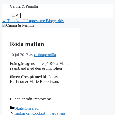
Hoppa
Carina & Pernilla
till
innehåll
Meny
← Tillbaka till Improveme Bloggarkiv
Röda mattan
10 jul 2012
av
carinapernilla
Från gårdagens entré på Röda Mattan
i samband med den grymt roliga
filmen Cockpit med bla Jonas
Karlsson & Marie Robertsson.
Bilden är från Improveme
Kategorier
Okategoriserad
Tankar om Cockpit – gårdagens