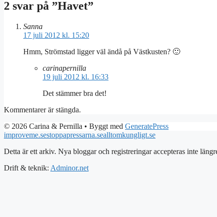
2 svar på ”Havet”
Sanna
17 juli 2012 kl. 15:20
Hmm, Strömstad ligger väl ändå på Västkusten? 🙂
carinapernilla
19 juli 2012 kl. 16:33
Det stämmer bra det!
Kommentarer är stängda.
© 2026 Carina & Pernilla
• Byggt med
GeneratePress
improveme.se
stoppapressarna.se
alltomkungligt.se
Detta är ett arkiv. Nya bloggar och registreringar accepteras inte längr
Drift & teknik:
Adminor.net