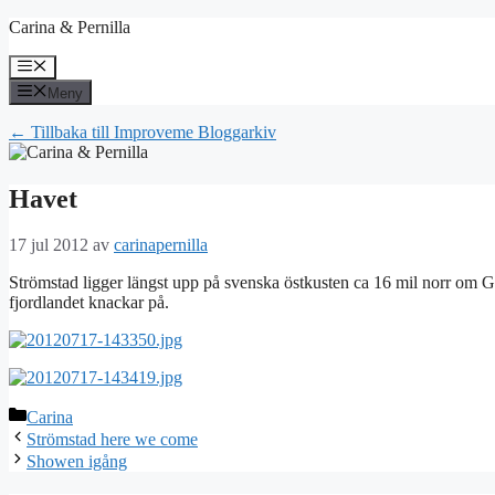
Hoppa
Carina & Pernilla
till
innehåll
Meny
Meny
← Tillbaka till Improveme Bloggarkiv
Havet
17 jul 2012
av
carinapernilla
Strömstad ligger längst upp på svenska östkusten ca 16 mil norr om G
fjordlandet knackar på.
Kategorier
Carina
Strömstad here we come
Showen igång