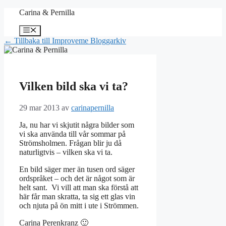
Hoppa
Carina & Pernilla
till
innehåll
Meny
← Tillbaka till Improveme Bloggarkiv
Vilken bild ska vi ta?
29 mar 2013
av
carinapernilla
Ja, nu har vi skjutit några bilder som
vi ska använda till vår sommar på
Strömsholmen. Frågan blir ju då
naturligtvis – vilken ska vi ta.
En bild säger mer än tusen ord säger
ordspråket – och det är något som är
helt sant. Vi vill att man ska förstå att
här får man skratta, ta sig ett glas vin
och njuta på ön mitt i ute i Strömmen.
Carina Perenkranz 🙂