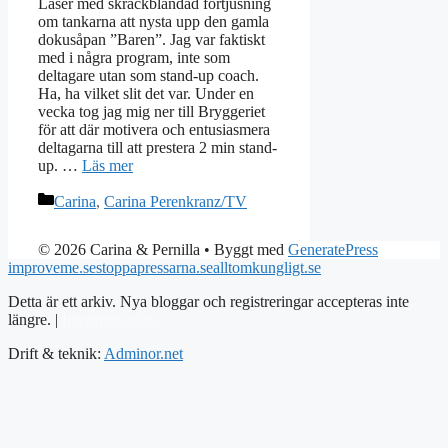
Läser med skräckblandad förtjusning
om tankarna att nysta upp den gamla
dokusåpan ”Baren”. Jag var faktiskt
med i några program, inte som
deltagare utan som stand-up coach.
Ha, ha vilket slit det var. Under en
vecka tog jag mig ner till Bryggeriet
för att där motivera och entusiasmera
deltagarna till att prestera 2 min stand-
up. …
Läs mer
Kategorier
Carina
,
Carina Perenkranz/TV
© 2026 Carina & Pernilla
• Byggt med
GeneratePress
improveme.se
stoppapressarna.se
alltomkungligt.se
Detta är ett arkiv. Nya bloggar och registreringar accepteras inte
längre. |
Integritetspolicy
Drift & teknik:
Adminor.net