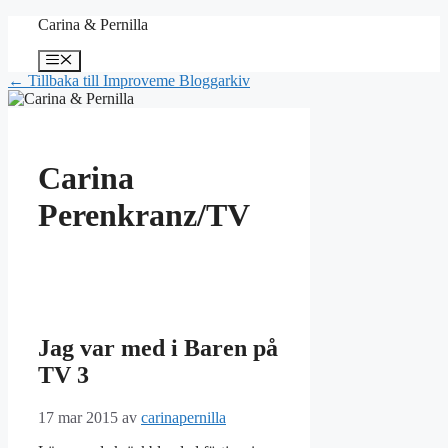
Hoppa
Carina & Pernilla
till
innehåll
Meny
← Tillbaka till Improveme Bloggarkiv
Carina
Perenkranz/TV
Jag var med i Baren på
TV 3
17 mar 2015
av
carinapernilla