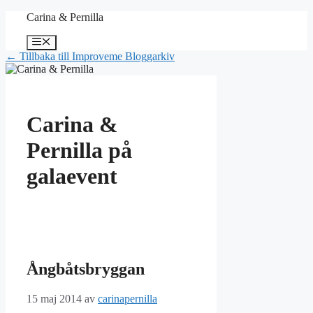
Hoppa
Carina & Pernilla
till
innehåll
Meny
← Tillbaka till Improveme Bloggarkiv
Carina &
Pernilla på
galaevent
Ångbåtsbryggan
15 maj 2014
av
carinapernilla