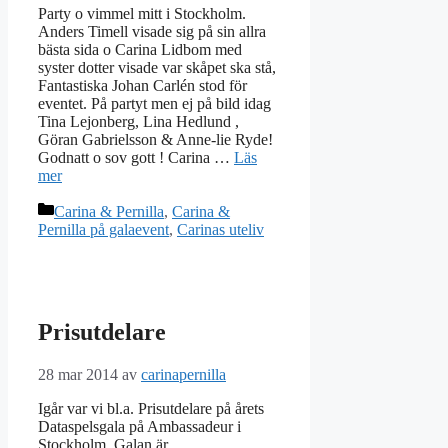
Party o vimmel mitt i Stockholm.
Anders Timell visade sig på sin allra
bästa sida o Carina Lidbom med
syster dotter visade var skåpet ska stå,
Fantastiska Johan Carlén stod för
eventet. På partyt men ej på bild idag
Tina Lejonberg, Lina Hedlund ,
Göran Gabrielsson & Anne-lie Ryde!
Godnatt o sov gott ! Carina …
Läs
mer
Kategorier
Carina & Pernilla
,
Carina &
Pernilla på galaevent
,
Carinas uteliv
Prisutdelare
28 mar 2014
av
carinapernilla
Igår var vi bl.a. Prisutdelare på årets
Dataspelsgala på Ambassadeur i
Stockholm. Galan är