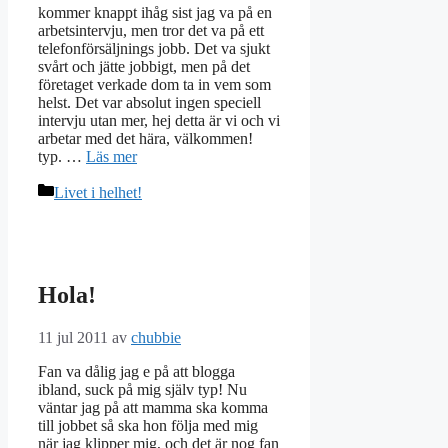
kommer knappt ihåg sist jag va på en
arbetsintervju, men tror det va på ett
telefonförsäljnings jobb. Det va sjukt
svårt och jätte jobbigt, men på det
företaget verkade dom ta in vem som
helst. Det var absolut ingen speciell
intervju utan mer, hej detta är vi och vi
arbetar med det hära, välkommen!
typ. …
Läs mer
Kategorier
Livet i helhet!
Hola!
11 jul 2011
av
chubbie
Fan va dålig jag e på att blogga
ibland, suck på mig själv typ! Nu
väntar jag på att mamma ska komma
till jobbet så ska hon följa med mig
när jag klipper mig, och det är nog fan