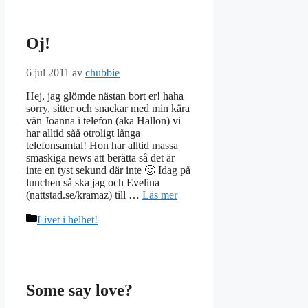
Oj!
6 jul 2011
av
chubbie
Hej, jag glömde nästan bort er! haha
sorry, sitter och snackar med min kära
vän Joanna i telefon (aka Hallon) vi
har alltid såå otroligt långa
telefonsamtal! Hon har alltid massa
smaskiga news att berätta så det är
inte en tyst sekund där inte 🙂 Idag på
lunchen så ska jag och Evelina
(nattstad.se/kramaz) till …
Läs mer
Kategorier
Livet i helhet!
Some say love?