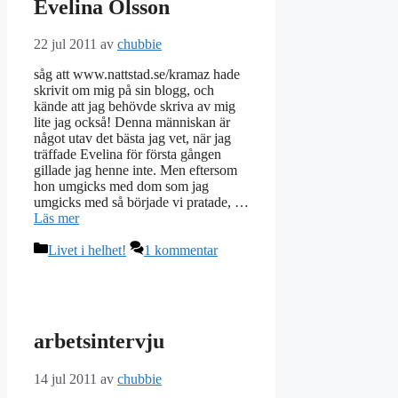
Evelina Olsson
22 jul 2011
av
chubbie
såg att www.nattstad.se/kramaz hade
skrivit om mig på sin blogg, och
kände att jag behövde skriva av mig
lite jag också! Denna människan är
något utav det bästa jag vet, när jag
träffade Evelina för första gången
gillade jag henne inte. Men eftersom
hon umgicks med dom som jag
umgicks med så började vi pratade, …
Läs mer
Kategorier
Livet i helhet!
1 kommentar
arbetsintervju
14 jul 2011
av
chubbie