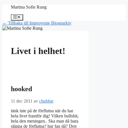
Hoppa
Martina Sofie Rung
till
innehåll
Meny
← Tillbaka till Improveme Bloggarkiv
Livet i helhet!
hooked
11 dec 2011
av
chubbie
tänk inte på de förflutna när du har
hela livet framför dig! Vilken bullshit,
hela den meningen.. Ska man då bara
släppa de förflutna? hur fan då? Den