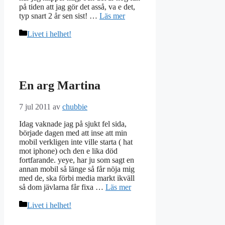
på tiden att jag gör det asså, va e det,
typ snart 2 år sen sist! …
Läs mer
Kategorier
Livet i helhet!
En arg Martina
7 jul 2011
av
chubbie
Idag vaknade jag på sjukt fel sida,
började dagen med att inse att min
mobil verkligen inte ville starta ( hat
mot iphone) och den e lika död
fortfarande. yeye, har ju som sagt en
annan mobil så länge så får nöja mig
med de, ska förbi media markt ikväll
så dom jävlarna får fixa …
Läs mer
Kategorier
Livet i helhet!