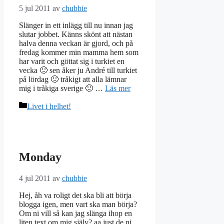
5 jul 2011
av
chubbie
Slänger in ett inlägg till nu innan jag
slutar jobbet. Känns skönt att nästan
halva denna veckan är gjord, och på
fredag kommer min mamma hem som
har varit och göttat sig i turkiet en
vecka 🙂 sen åker ju André till turkiet
på lördag 🙁 tråkigt att alla lämnar
mig i tråkiga sverige 🙁 …
Läs mer
Kategorier
Livet i helhet!
Monday
4 jul 2011
av
chubbie
Hej, åh va roligt det ska bli att börja
blogga igen, men vart ska man börja?
Om ni vill så kan jag slänga ihop en
liten text om mig själv? aa just de ni