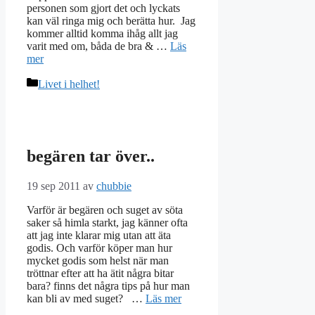
personen som gjort det och lyckats
kan väl ringa mig och berätta hur. Jag
kommer alltid komma ihåg allt jag
varit med om, båda de bra & …
Läs
mer
Kategorier
Livet i helhet!
begären tar över..
19 sep 2011
av
chubbie
Varför är begären och suget av söta
saker så himla starkt, jag känner ofta
att jag inte klarar mig utan att äta
godis. Och varför köper man hur
mycket godis som helst när man
tröttnar efter att ha ätit några bitar
bara? finns det några tips på hur man
kan bli av med suget? …
Läs mer