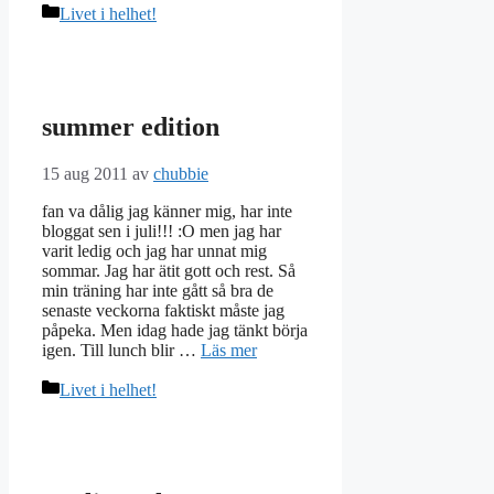
Kategorier
Livet i helhet!
summer edition
15 aug 2011
av
chubbie
fan va dålig jag känner mig, har inte
bloggat sen i juli!!! :O men jag har
varit ledig och jag har unnat mig
sommar. Jag har ätit gott och rest. Så
min träning har inte gått så bra de
senaste veckorna faktiskt måste jag
påpeka. Men idag hade jag tänkt börja
igen. Till lunch blir …
Läs mer
Kategorier
Livet i helhet!