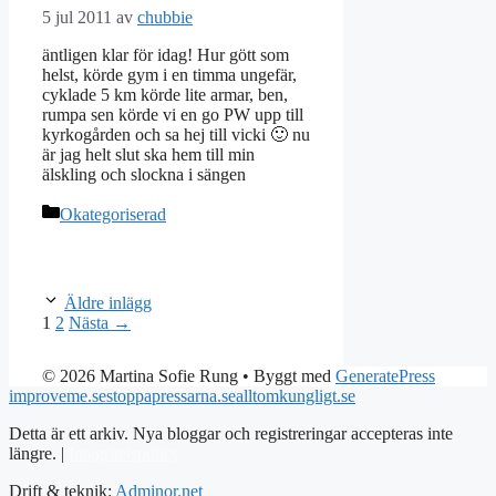
5 jul 2011
av
chubbie
äntligen klar för idag! Hur gött som
helst, körde gym i en timma ungefär,
cyklade 5 km körde lite armar, ben,
rumpa sen körde vi en go PW upp till
kyrkogården och sa hej till vicki 🙂 nu
är jag helt slut ska hem till min
älskling och slockna i sängen
Kategorier
Okategoriserad
Äldre inlägg
Sida
Sida
1
2
Nästa
→
© 2026 Martina Sofie Rung
• Byggt med
GeneratePress
improveme.se
stoppapressarna.se
alltomkungligt.se
Detta är ett arkiv. Nya bloggar och registreringar accepteras inte
längre. |
Integritetspolicy
Drift & teknik:
Adminor.net