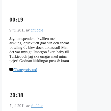
00:19
9 jul 2011
av
chubbie
Jag har spenderat kvällen med
älskling, druckit ett glas vin och spelat
bowling 🙂 blev dock utklassad! Men
det var mysigt. Imorgon åker baby till
Turkiet och jag ska umgås med mina
tjejer! Godnatt älsklingar puss & kram
Kategorier
Okategoriserad
20:38
7 jul 2011
av
chubbie