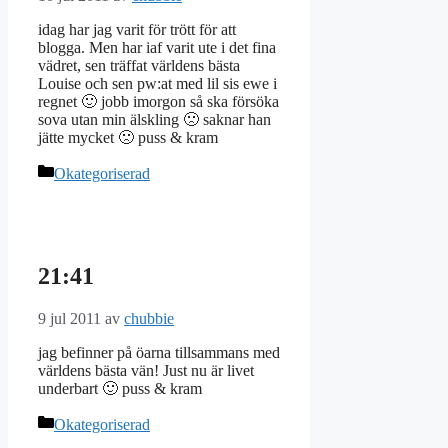
idag har jag varit för trött för att
blogga. Men har iaf varit ute i det fina
vädret, sen träffat världens bästa
Louise och sen pw:at med lil sis ewe i
regnet 🙂 jobb imorgon så ska försöka
sova utan min älskling 🙁 saknar han
jätte mycket 🙁 puss & kram
Kategorier
Okategoriserad
21:41
9 jul 2011
av
chubbie
jag befinner på öarna tillsammans med
världens bästa vän! Just nu är livet
underbart 🙂 puss & kram
Kategorier
Okategoriserad