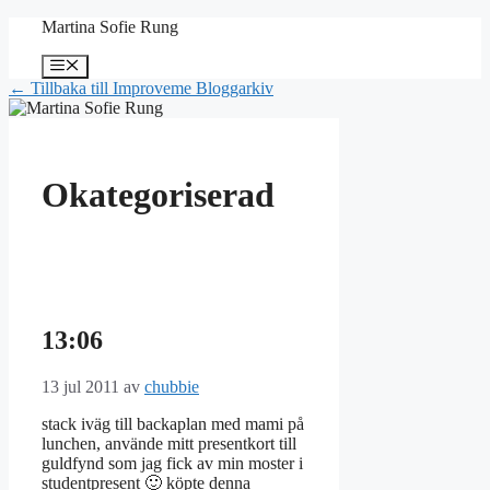
Hoppa
Martina Sofie Rung
till
innehåll
Meny
← Tillbaka till Improveme Bloggarkiv
Okategoriserad
13:06
13 jul 2011
av
chubbie
stack iväg till backaplan med mami på
lunchen, använde mitt presentkort till
guldfynd som jag fick av min moster i
studentpresent 🙂 köpte denna