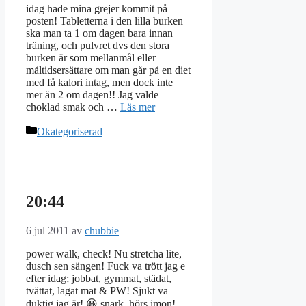
idag hade mina grejer kommit på
posten! Tabletterna i den lilla burken
ska man ta 1 om dagen bara innan
träning, och pulvret dvs den stora
burken är som mellanmål eller
måltidsersättare om man går på en diet
med få kalori intag, men dock inte
mer än 2 om dagen!! Jag valde
choklad smak och …
Läs mer
Kategorier
Okategoriserad
20:44
6 jul 2011
av
chubbie
power walk, check! Nu stretcha lite,
dusch sen sängen! Fuck va trött jag e
efter idag; jobbat, gymmat, städat,
tvättat, lagat mat & PW! Sjukt va
duktig jag är! 😀 snark, hörs imon!