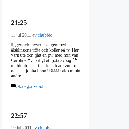
21:25
11 jul 2011
av
chubbie
ligger och myser i sängen med
älsklingens tröja och kollar på tv. Har
varit ute och gått en pw med min vän
Caroline 🙂 härligt att tjöta av sig 🙂
nu blir det snart natti natti är svin trött
och ska jobba imon! Bläää saknar min
andre
Kategorier
Okategoriserad
22:57
10 jul 2011
av
chubbie