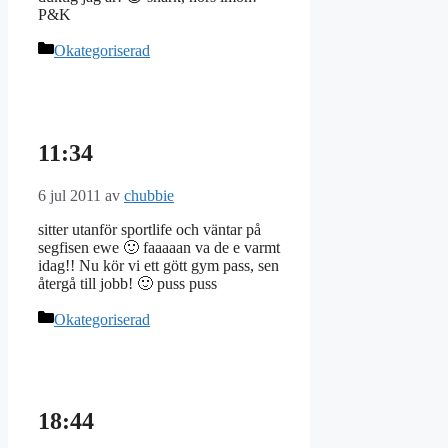
P&K
Kategorier
Okategoriserad
11:34
6 jul 2011
av
chubbie
sitter utanför sportlife och väntar på
segfisen ewe 🙂 faaaaan va de e varmt
idag!! Nu kör vi ett gött gym pass, sen
återgå till jobb! 🙂 puss puss
Kategorier
Okategoriserad
18:44