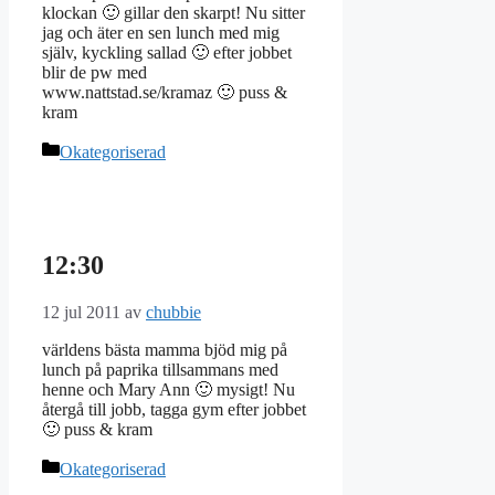
klockan 🙂 gillar den skarpt! Nu sitter
jag och äter en sen lunch med mig
själv, kyckling sallad 🙂 efter jobbet
blir de pw med
www.nattstad.se/kramaz 🙂 puss &
kram
Kategorier
Okategoriserad
12:30
12 jul 2011
av
chubbie
världens bästa mamma bjöd mig på
lunch på paprika tillsammans med
henne och Mary Ann 🙂 mysigt! Nu
återgå till jobb, tagga gym efter jobbet
🙂 puss & kram
Kategorier
Okategoriserad