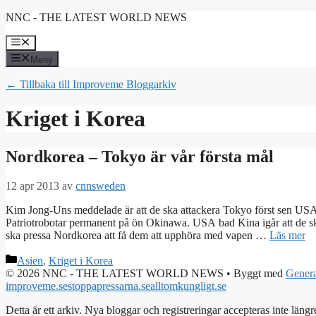
Hoppa
NNC - THE LATEST WORLD NEWS
till
innehåll
Meny
Meny
← Tillbaka till Improveme Bloggarkiv
Kriget i Korea
Nordkorea – Tokyo är vår första mål
12 apr 2013
av
cnnsweden
Kim Jong-Uns meddelade är att de ska attackera Tokyo först sen USA. 
Patriotrobotar permanent på ön Okinawa. USA bad Kina igår att de ska
ska pressa Nordkorea att få dem att upphöra med vapen …
Läs mer
Kategorier
Asien
,
Kriget i Korea
© 2026 NNC - THE LATEST WORLD NEWS
• Byggt med
Genera
improveme.se
stoppapressarna.se
alltomkungligt.se
Detta är ett arkiv. Nya bloggar och registreringar accepteras inte längr