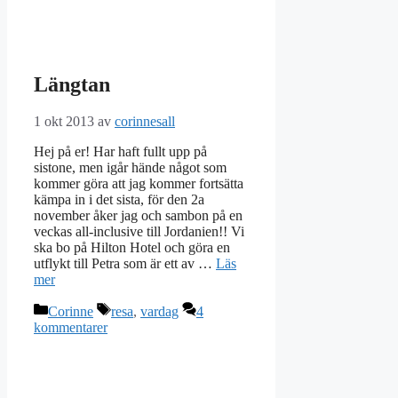
Längtan
1 okt 2013
av
corinnesall
Hej på er! Har haft fullt upp på
sistone, men igår hände något som
kommer göra att jag kommer fortsätta
kämpa in i det sista, för den 2a
november åker jag och sambon på en
veckas all-inclusive till Jordanien!! Vi
ska bo på Hilton Hotel och göra en
utflykt till Petra som är ett av …
Läs
mer
Kategorier
Etiketter
Corinne
resa
,
vardag
4
kommentarer