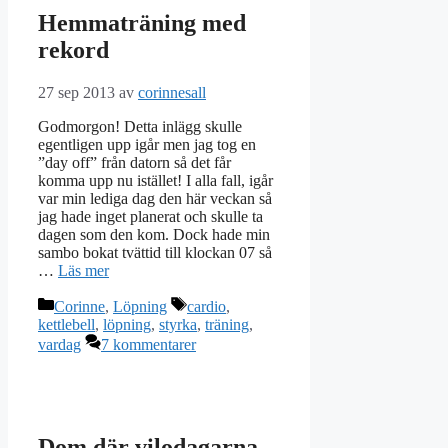
Hemmaträning med
rekord
27 sep 2013
av
corinnesall
Godmorgon! Detta inlägg skulle
egentligen upp igår men jag tog en
”day off” från datorn så det får
komma upp nu istället! I alla fall, igår
var min lediga dag den här veckan så
jag hade inget planerat och skulle ta
dagen som den kom. Dock hade min
sambo bokat tvättid till klockan 07 så
…
Läs mer
Kategorier
Etiketter
Corinne
,
Löpning
cardio
,
kettlebell
,
löpning
,
styrka
,
träning
,
vardag
7 kommentarer
Dom där vilodagarna