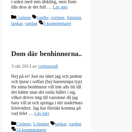
i solen med min älskling, men fram
tills dess är det full …
Läs mer
Kategorier
Etiketter
Corinne
cardio
,
corinne
,
löpning
,
tankar
,
vardag
5 kommentarer
Dom där benhinnorna..
3 okt 2013
av
corinnesall
Hej på er! Just nu sitter jag och puttrar
och tjurar i soffan (hej barnrumpa typ)
för mina benhinnor vill inte alls bli till
det bättre utan det onda håller i sig,
vilket driver mig till vansinne då jag
bara vill ut och springa i det underbara
höstvädret. Jag har försökt komma på
vad felet …
Läs mer
Kategorier
Etiketter
Corinne
,
Löpning
tankar
,
vardag
14 kommentarer