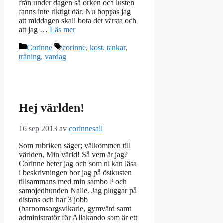
från under dagen så orken och lusten
fanns inte riktigt där. Nu hoppas jag
att middagen skall bota det värsta och
att jag …
Läs mer
Kategorier
Etiketter
Corinne
corinne
,
kost
,
tankar
,
träning
,
vardag
Hej världen!
16 sep 2013
av
corinnesall
Som rubriken säger; välkommen till
världen, Min värld! Så vem är jag?
Corinne heter jag och som ni kan läsa
i beskrivningen bor jag på östkusten
tillsammans med min sambo P och
samojedhunden Nalle. Jag pluggar på
distans och har 3 jobb
(barnomsorgsvikarie, gymvärd samt
administratör för Allakando som är ett