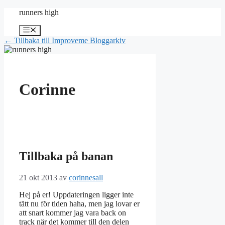
Hoppa
runners high
till
innehåll
Meny
← Tillbaka till Improveme Bloggarkiv
Corinne
Tillbaka på banan
21 okt 2013
av
corinnesall
Hej på er! Uppdateringen ligger inte
tätt nu för tiden haha, men jag lovar er
att snart kommer jag vara back on
track när det kommer till den delen