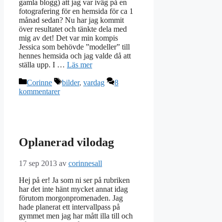
gamla blogg) att jag var iväg på en
fotografering för en hemsida för ca 1
månad sedan? Nu har jag kommit
över resultatet och tänkte dela med
mig av det! Det var min kompis
Jessica som behövde ”modeller” till
hennes hemsida och jag valde då att
ställa upp. I …
Läs mer
Kategorier
Etiketter
Corinne
bilder
,
vardag
8
kommentarer
Oplanerad vilodag
17 sep 2013
av
corinnesall
Hej på er! Ja som ni ser på rubriken
har det inte hänt mycket annat idag
förutom morgonpromenaden. Jag
hade planerat ett intervallpass på
gymmet men jag har mått illa till och