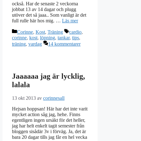
också. Har de senaste 2 veckorna
jobbat 13 av 14 dagar och plugg
utöver det så jaaa.. Som vanligt är det
full rulle här hos mig. …
Läs mer
Kategorier
Etiketter
Corinne
,
Kost
,
Träning
cardio
,
corinne
,
kost
,
löpning
,
tankar
,
tips
,
träning
,
vardag
14 kommentarer
Jaaaaaa jag är lycklig,
lalala
13 okt 2013
av
corinnesall
Hejsan hoppsan! Här har det inte varit
mycket action såg jag, hehe. Finns
egentligen ingen ursäkt för det heller,
jag har helt enkelt tagit semester från
bloggen sisådär 3v i förväg. Ja, det är
bara 20 dagar tills jag får en hel vecka