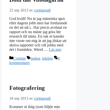
22 sep 2013
av
corinnesall
God kväll! Nu är jag människa igen
efter dagens jobb men har fortfarande
en del att stå i.. Har precis avslutat en
rapport och nu måste jag göra lite
research till nästa. En sak ni kanske
inte visste om mig är att jag älskar att
skriva rapporter och vill jobba med
det i framtiden. Wierd …
Läs mer
Kategorier
Etiketter
Corinne
tankar
,
träning
4
kommentarer
Fotografering
18 sep 2013
av
corinnesall
Kommer ni ihåg (som följde min