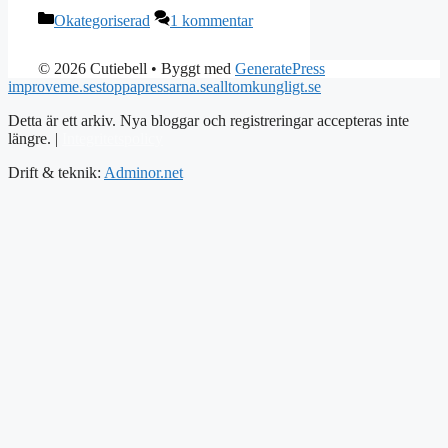
Kategorier
Okategoriserad
1 kommentar
© 2026 Cutiebell
• Byggt med
GeneratePress
improveme.se
stoppapressarna.se
alltomkungligt.se
Detta är ett arkiv. Nya bloggar och registreringar accepteras inte
längre. |
Integritetspolicy
Drift & teknik:
Adminor.net