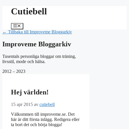
Hoppa
Cutiebell
till
innehåll
Meny
← Tillbaka till Improveme Bloggarkiv
Improveme Bloggarkiv
Tusentals personliga bloggar om träning,
livsstil, mode och hälsa.
2012 – 2023
Hej världen!
15 apr 2015
av
cutiebell
Välkommen till improveme.se. Det
här är ditt första inlägg. Redigera eller
ta bort det och börja blogga!