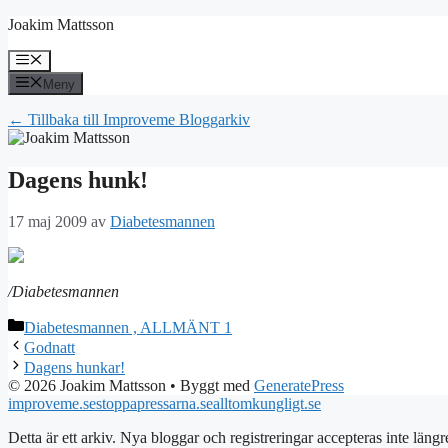
Hoppa
Joakim Mattsson
till
innehåll
Meny
Meny
← Tillbaka till Improveme Bloggarkiv
Dagens hunk!
17 maj 2009
av
Diabetesmannen
/Diabetesmannen
Kategorier
Diabetesmannen , ALLMÄNT 1
Godnatt
Dagens hunkar!
© 2026 Joakim Mattsson
• Byggt med
GeneratePress
improveme.se
stoppapressarna.se
alltomkungligt.se
Detta är ett arkiv. Nya bloggar och registreringar accepteras inte längr