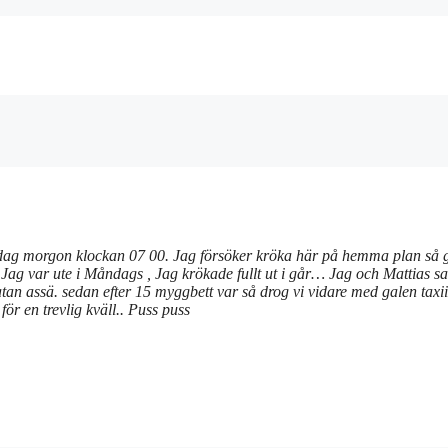
lördag morgon klockan 07 00. Jag försöker kröka här på hemma plan så g
. Jag var ute i Måndags , Jag krökade fullt ut i går… Jag och Mattias sat
atan assä. sedan efter 15 myggbett var så drog vi vidare med galen taxii 
för en trevlig kväll.. Puss puss