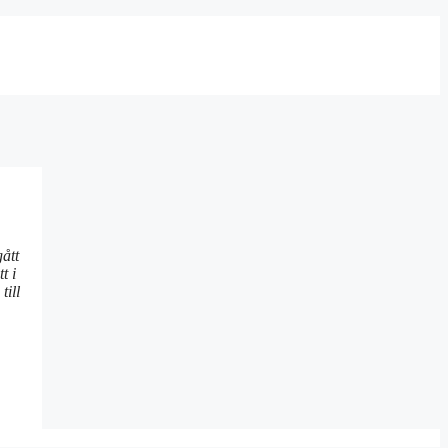
ått
t i
till