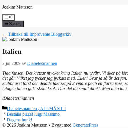
Hoppa
Joakim Mattsson
till
innehåll
Meny
Meny
← Tillbaka till Improveme Bloggarkiv
Italien
2 jul 2009
av
Diabetesmannen
Tjaa fansen. Det kretsar mycket kring Italien nu tyvärr, Vi åker på 
det går. Vilket jag tycker jag lyckats med. Eller? Svar ja så är det fan
klubbhuset först och delade faktiskt på 2 vinare poch en flarra rose, s
lutagen till en gal1 skönt krök. Där det då small direkt. Men men tack 
/Diabetesmannen
Kategorier
Diabetesmannen , ALLMÄNT 1
Beställa pizza! luigi Massimo
Dagens hunk!
© 2026 Joakim Mattsson
• Byggt med
GeneratePress