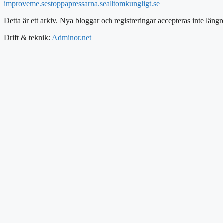
improveme.se
stoppapressarna.se
alltomkungligt.se
Detta är ett arkiv. Nya bloggar och registreringar accepteras inte längr
Drift & teknik:
Adminor.net