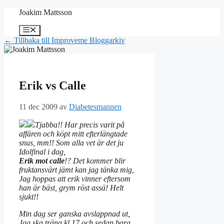
Hoppa
Joakim Mattsson
till
innehåll
Meny
← Tillbaka till Improveme Bloggarkiv
Erik vs Calle
11 dec 2009
av
Diabetesmannen
Tjabba!! Har precis varit på
affären och köpt mitt efterlängtade
snus, mm!! Som alla vet är det ju
Idolfinal i dag,
Erik mot calle
!? Det kommer blir
fruktansvärt jämt kan jag tänka mig,
Jag hoppas att erik vinner eftersom
han är bäst, grym röst assä! Helt
sjukt!!
Min dag ser ganska avslappnad ut,
Jag ska träna kl 17 och sedan bara