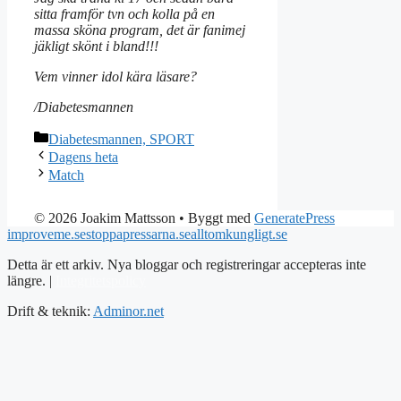
sitta framför tvn och kolla på en
massa sköna program, det är fanimej
jäkligt skönt i bland!!!
Vem vinner idol kära läsare?
/Diabetesmannen
Kategorier
Diabetesmannen, SPORT
Dagens heta
Match
© 2026 Joakim Mattsson
• Byggt med
GeneratePress
improveme.se
stoppapressarna.se
alltomkungligt.se
Detta är ett arkiv. Nya bloggar och registreringar accepteras inte
längre. |
Integritetspolicy
Drift & teknik:
Adminor.net