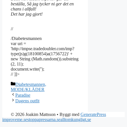
beställa, Så jag tycker ni ger det en
chans i allfall!
Det har jag gjort!
//
/Diabetesmannen
var uri =
'http://impse.tradedoubler.com/imp?
type(js)g(18100854)a(1756722)' +
new String (Math.random()).substring
(2, 11);
document.write('');
// ]]>
Kategorier
Diabetesmannen,
MODE/KLÄDER
Paradise
Dagens outfit
© 2026 Joakim Mattsson
• Byggt med
GeneratePress
improveme.se
stoppapressarna.se
alltomkungligt.se