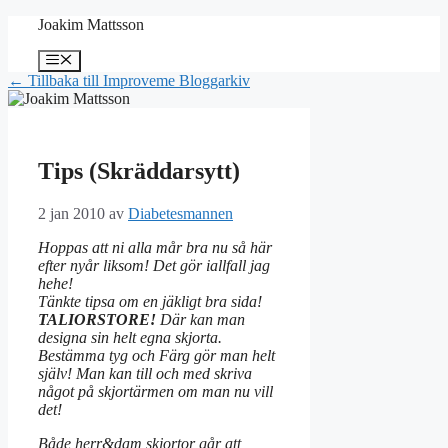
Hoppa
Joakim Mattsson
till
innehåll
Meny
← Tillbaka till Improveme Bloggarkiv
Tips (Skräddarsytt)
2 jan 2010
av
Diabetesmannen
Hoppas att ni alla mår bra nu så här
efter nyår liksom! Det gör iallfall jag
hehe!
Tänkte tipsa om en jäkligt bra sida!
TALIORSTORE!
Där kan man
designa sin helt egna skjorta.
Bestämma tyg och Färg gör man helt
själv! Man kan till och med skriva
något på skjortärmen om man nu vill
det!
Både herr&dam skjortor går att