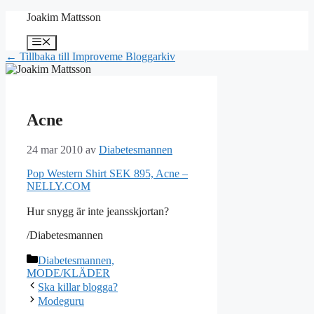
Hoppa
Joakim Mattsson
till
innehåll
Meny
← Tillbaka till Improveme Bloggarkiv
Acne
24 mar 2010
av
Diabetesmannen
Pop Western Shirt SEK 895, Acne –
NELLY.COM
Hur snygg är inte jeansskjortan?
/Diabetesmannen
Kategorier
Diabetesmannen,
MODE/KLÄDER
Ska killar blogga?
Modeguru