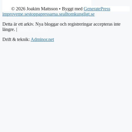
© 2026 Joakim Mattsson
• Byggt med
GeneratePress
improveme.se
stoppapressarna.se
alltomkungligt.se
Detta är ett arkiv. Nya bloggar och registreringar accepteras inte
längre. |
Integritetspolicy
Drift & teknik:
Adminor.net