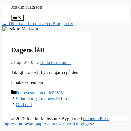
Hoppa
Joakim Mattsson
till
innehåll
Meny
← Tillbaka till Improveme Bloggarkiv
Dagens låt!
21 apr 2010
av
Diabetesmannen
Jäkligt bra text! Lyssna gärna på den..
/Diabetesmannen
Kategorier
Diabetesmannen, MUSIK
Solariet tog fruktansvärt bra!
God natt
© 2026 Joakim Mattsson
• Byggt med
GeneratePress
improveme.se
stoppapressarna.se
alltomkungligt.se