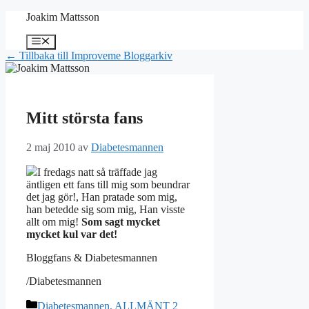
Hoppa
Joakim Mattsson
till
innehåll
Meny
← Tillbaka till Improveme Bloggarkiv
Mitt största fans
2 maj 2010
av
Diabetesmannen
I fredags natt så träffade jag
äntligen ett fans till mig som beundrar
det jag gör!, Han pratade som mig,
han betedde sig som mig, Han visste
allt om mig!
Som sagt mycket
mycket kul var det!
Bloggfans & Diabetesmannen
/Diabetesmannen
Kategorier
Diabetesmannen, ALLMÄNT 2