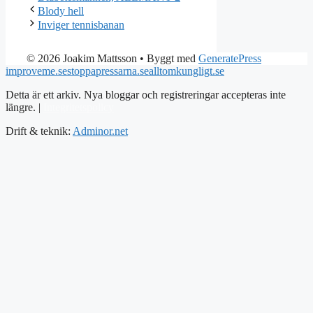
Blody hell
Inviger tennisbanan
© 2026 Joakim Mattsson
• Byggt med
GeneratePress
improveme.se
stoppapressarna.se
alltomkungligt.se
Detta är ett arkiv. Nya bloggar och registreringar accepteras inte
längre. |
Integritetspolicy
Drift & teknik:
Adminor.net