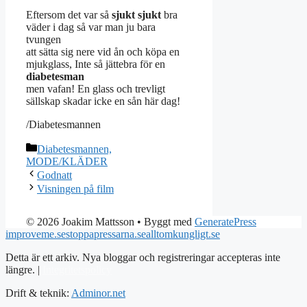
Eftersom det var så
sjukt sjukt
bra
väder i dag så var man ju bara
tvungen
att sätta sig nere vid ån och köpa en
mjukglass, Inte så jättebra för en
diabetesman
men vafan! En glass och trevligt
sällskap skadar icke en sån här dag!
/Diabetesmannen
Kategorier
Diabetesmannen,
MODE/KLÄDER
Godnatt
Visningen på film
© 2026 Joakim Mattsson
• Byggt med
GeneratePress
improveme.se
stoppapressarna.se
alltomkungligt.se
Detta är ett arkiv. Nya bloggar och registreringar accepteras inte
längre. |
Integritetspolicy
Drift & teknik:
Adminor.net