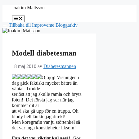
Hoppa
Joakim Mattsson
till
innehåll
Meny
← Tillbaka till Improveme Bloggarkiv
Modell diabetesman
18 maj 2010
av
Diabetesmannen
Ojojoj! Visningen i
dag gick faktiskt mycket bättre än
väntat. Trodde
seriöst att jag skulle ramla och bryta
foten! Det första jag ser när jag
kommer dit är
att vi ska gå upp för en trappa, Oh
blody hell tänkte jag direkt!
Men koregrafin var ju störtenkel så
det var inga konstigheter liksom!
Fan det var riktigt kul assä!,
Gör