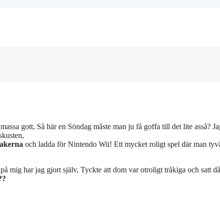
assa gott, Så här en Söndag måste man ju få goffa till det lite asså? Ja
skusten,
akerna
och ladda för Nintendo Wii! Ett mycket roligt spel där man tyvä
å mig har jag gjort själv, Tyckte att dom var otroligt tråkiga och satt då
??