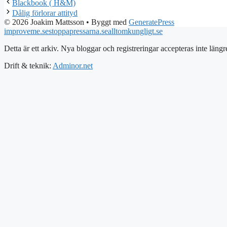
Blackbook ( H&M)
Dålig förlorar attityd
© 2026 Joakim Mattsson
• Byggt med
GeneratePress
improveme.se
stoppapressarna.se
alltomkungligt.se
Detta är ett arkiv. Nya bloggar och registreringar accepteras inte längr
Drift & teknik:
Adminor.net