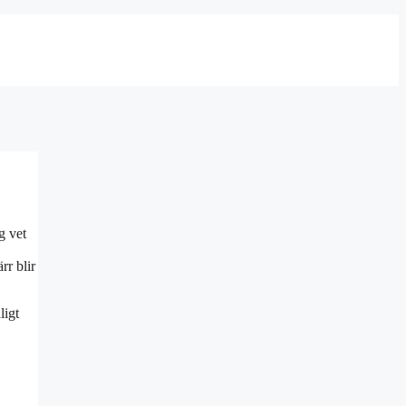
g vet
rr blir
ligt