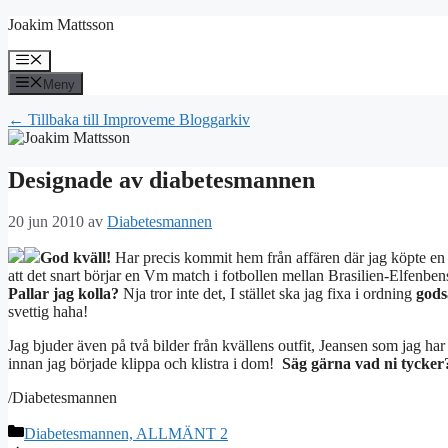
Hoppa
Joakim Mattsson
till
innehåll
Meny
Meny
← Tillbaka till Improveme Bloggarkiv
Designade av diabetesmannen
20 jun 2010
av
Diabetesmannen
God kväll!
Har precis kommit hem från affären där jag köpte en m
att det snart börjar en Vm match i fotbollen mellan Brasilien-Elfenben
Pallar jag kolla?
Nja tror inte det, I stället ska jag fixa i ordning
gods
svettig haha!
Jag bjuder även på två bilder från kvällens outfit, Jeansen som jag har p
innan jag började klippa och klistra i dom!
Säg gärna vad ni tycker
/Diabetesmannen
Kategorier
Diabetesmannen, ALLMÄNT 2