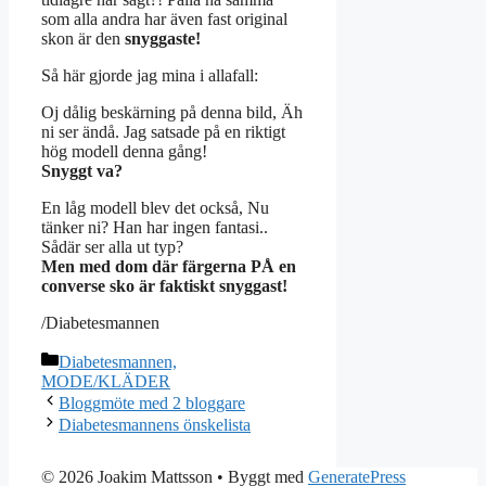
som alla andra har även fast original
skon är den
snyggaste!
Så här gjorde jag mina i allafall:
Oj dålig beskärning på denna bild, Äh
ni ser ändå. Jag satsade på en riktigt
hög modell denna gång!
Snyggt va?
En låg modell blev det också, Nu
tänker ni? Han har ingen fantasi..
Sådär ser alla ut typ?
Men med dom där färgerna PÅ en
converse sko är faktiskt snyggast!
/Diabetesmannen
Kategorier
Diabetesmannen,
MODE/KLÄDER
Bloggmöte med 2 bloggare
Diabetesmannens önskelista
© 2026 Joakim Mattsson
• Byggt med
GeneratePress