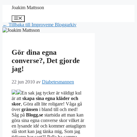
Hoppa
Joakim Mattsson
till
innehåll
Meny
← Tillbaka till Improveme Bloggarkiv
Gör dina egna
converse?, Det gjorde
jag!
22 jun 2010
av
Diabetesmannen
En sak jag tycker är väldigt kul
är att
skapa sina egna kläder och
skor
, Göra allt lite roligare! Våga gå
över
gränsen
i bland till och med!
Såg på
Blogg.se
startsida att man kan
göra sina egna converse skor vilket är
en lysande idé och kommer antagligen
slå stort kan jag tänka mig, Som jag
tidiagre har sagt?! Palla ha samma