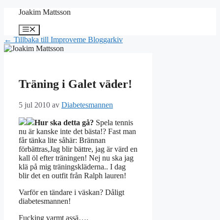
Hoppa
Joakim Mattsson
till
innehåll
Meny
← Tillbaka till Improveme Bloggarkiv
Träning i Galet väder!
5 jul 2010
av
Diabetesmannen
Hur ska detta gå?
Spela tennis
nu är kanske inte det bästa!? Fast man
får tänka lite såhär: Brännan
förbättras,Jag blir bättre, jag är värd en
kall öl efter träningen! Nej nu ska jag
klä på mig träningskläderna.. I dag
blir det en outfit från Ralph lauren!
Varför en tändare i väskan? Dåligt
diabetesmannen!
Fucking varmt assä….