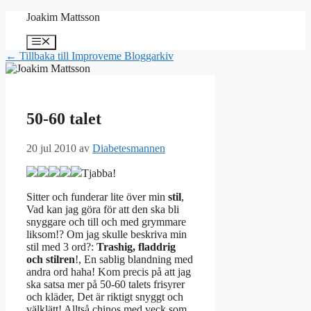
Hoppa
Joakim Mattsson
till
innehåll
Meny
← Tillbaka till Improveme Bloggarkiv
50-60 talet
20 jul 2010
av
Diabetesmannen
Tjabba!
Sitter och funderar lite över min
stil
,
Vad kan jag göra för att den ska bli
snyggare och till och med grymmare
liksom!? Om jag skulle beskriva min
stil med 3 ord?:
Trashig, fladdrig
och stilren
!, En sablig blandning med
andra ord haha! Kom precis på att jag
ska satsa mer på 50-60 talets frisyrer
och kläder, Det är riktigt snyggt och
välklätt! Alltså chinos med veck som