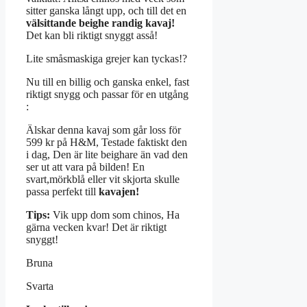
sitter ganska långt upp, och till det en
välsittande beighe randig kavaj!
Det kan bli riktigt snyggt asså!
Lite småsmaskiga grejer kan tyckas!?
Nu till en billig och ganska enkel, fast
riktigt snygg och passar för en utgång
:
Älskar denna kavaj som går loss för
599 kr på H&M, Testade faktiskt den
i dag, Den är lite beighare än vad den
ser ut att vara på bilden! En
svart,mörkblå eller vit skjorta skulle
passa perfekt till
kavajen!
Tips:
Vik upp dom som chinos, Ha
gärna vecken kvar! Det är riktigt
snyggt!
Bruna
Svarta