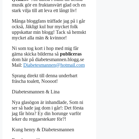
musik gör en fruktansvärt glad och en
stark vilja till att leva ett långt liv!
Många bloggfans träffade jag på i går
också, Jäkligt kul hur mycket folk
uppskattar min blogg! Tack så hemskt
mycket alla män & kvinnor!
Ni som tog kort i hop med mig får
gärna skicka bilderna så
publiceras
dom här på diabetesmannen.blogg.se
Mail:
Diabetesmannen@hotmail.com
Sprang direkt till denna underbart
fräscha toalett, Noooot!
Diabetesmannen & Lina
Nya glasögon är inhandlade, Som ni
ser så hade jag dom i går!: Det första
jag får höra? Ey din horunge varför
leker du reggaestekare för?!
Kung henry & Diabetesmannen