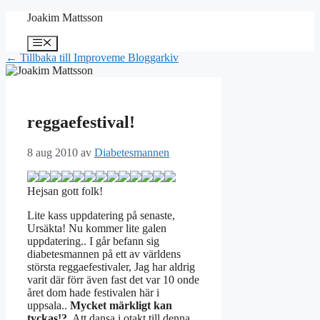
Hoppa
Joakim Mattsson
till
innehåll
Meny
← Tillbaka till Improveme Bloggarkiv
reggaefestival!
8 aug 2010
av
Diabetesmannen
Hejsan gott folk!
Lite kass uppdatering på senaste,
Ursäkta! Nu kommer lite galen
uppdatering.. I går befann sig
diabetesmannen på ett av världens
största reggaefestivaler, Jag har aldrig
varit där förr även fast det var 10 onde
året dom hade festivalen här i
uppsala..
Mycket märkligt kan
tyckas!?
Att dansa i otakt till denna