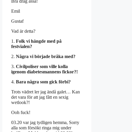
Bra drag assä!
Emil
Gustaf
Vad är detta?
1.
Folk vi hängde med på
festvialen?
2.
Några vi började bråka med?
3.
Civilpoliser som ville kolla
igenom diabetesmannens fickor?!
4.
Bara några som gick förbi?
Trots vädret ler jag ändå galet… Kan
det vara för att jag fått en sexig
wetlook?!
Ooh fuck!
03.20 var jag tydligen hemma, Sorry
alla som försökt ringa mig under