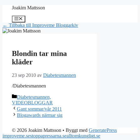
Hoppa
Joakim Mattsson
till
innehåll
Meny
← Tillbaka till Improveme Bloggarkiv
Blondin tar mina
kläder
23 sep 2010
av
Diabetesmannen
/Diabetesmannen
Kategorier
Diabetesmannen,
VIDEOBLOGGAR
Gant sommar/vår 2011
Blogawards närmar sig
© 2026 Joakim Mattsson
• Byggt med
GeneratePress
improveme.se
stoppapressarna.se
alltomkungligt.se