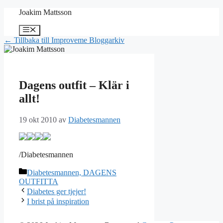
Hoppa
Joakim Mattsson
till
innehåll
Meny
← Tillbaka till Improveme Bloggarkiv
Dagens outfit – Klär i
allt!
19 okt 2010
av
Diabetesmannen
/Diabetesmannen
Kategorier
Diabetesmannen, DAGENS
OUTFITTA
Diabetes ger tjejer!
I brist på inspiration