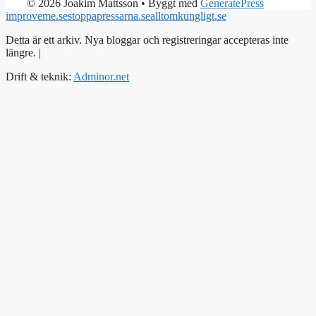
© 2026 Joakim Mattsson
• Byggt med
GeneratePress
improveme.se
stoppapressarna.se
alltomkungligt.se
Detta är ett arkiv. Nya bloggar och registreringar accepteras inte
längre. |
Integritetspolicy
Drift & teknik:
Adminor.net