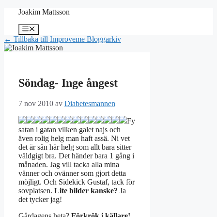
Hoppa
Joakim Mattsson
till
innehåll
Meny
← Tillbaka till Improveme Bloggarkiv
Söndag- Inge ångest
7 nov 2010
av
Diabetesmannen
Fy
satan i gatan vilken galet najs och
även rolig helg man haft assä. Ni vet
det är sån här helg som allt bara sitter
väldgigt bra. Det händer bara 1 gång i
månaden. Jag vill tacka alla mina
vänner och ovänner som gjort detta
möjligt. Och Sidekick Gustaf, tack för
sovplatsen.
Lite bilder kanske?
Ja
det tycker jag!
Gårdagens heta?
Förkrök i källare!