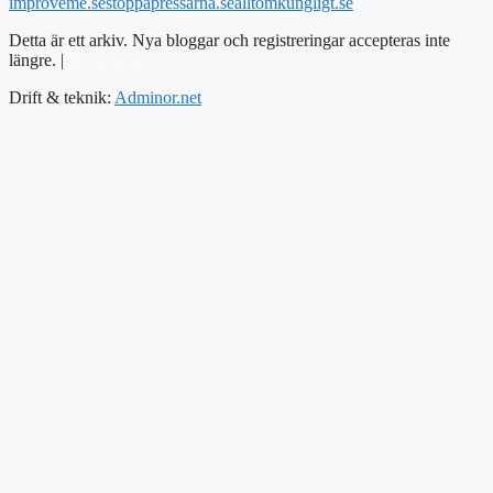
improveme.se
stoppapressarna.se
alltomkungligt.se
Detta är ett arkiv. Nya bloggar och registreringar accepteras inte
längre. |
Integritetspolicy
Drift & teknik:
Adminor.net