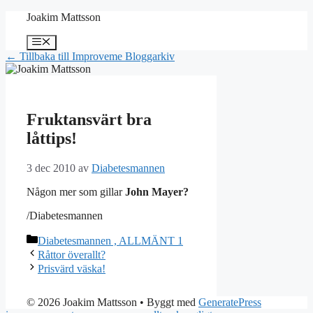
Hoppa
Joakim Mattsson
till
innehåll
Meny
← Tillbaka till Improveme Bloggarkiv
Fruktansvärt bra
låttips!
3 dec 2010
av
Diabetesmannen
Någon mer som gillar
John Mayer?
/Diabetesmannen
Kategorier
Diabetesmannen , ALLMÄNT 1
Råttor överallt?
Prisvärd väska!
© 2026 Joakim Mattsson
• Byggt med
GeneratePress