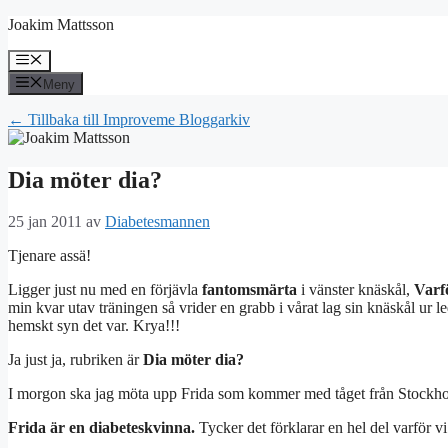
Hoppa
Joakim Mattsson
till
innehåll
Meny
Meny
← Tillbaka till Improveme Bloggarkiv
Dia möter dia?
25 jan 2011
av
Diabetesmannen
Tjenare assä!
Ligger just nu med en förjävla
fantomsmärta
i vänster knäskål,
Varf
min kvar utav träningen så vrider en grabb i vårat lag sin knäskål ur led.
hemskt syn det var. Krya!!!
Ja just ja, rubriken är
Dia möter dia?
I morgon ska jag möta upp Frida som kommer med tåget från Stockh
Frida är en diabeteskvinna.
Tycker det förklarar en hel del varför vi