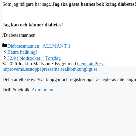
Som jag tidigare har sagt,
Jag ska gästa hennes bok kring diabetes!
Jag kan och känner diabetes!
/Diabetesmannen
Kategorier
Diabetesmannen , ALLMÄNT 1
Bättre hållning!
32.9 i blodsocker – Torsdag
© 2026 Joakim Mattsson
• Byggt med
GeneratePress
improveme.se
stoppapressarna.se
alltomkungligt.se
Detta är ett arkiv. Nya bloggar och registreringar accepteras inte längr
Drift & teknik:
Adminor.net