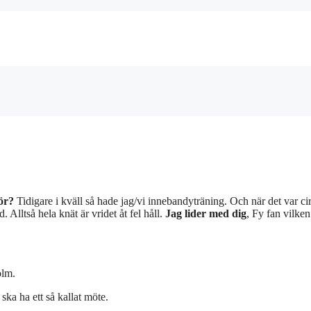
ör?
Tidigare i kväll så hade jag/vi innebandyträning. Och när det var ci
 Alltså hela knät är vridet åt fel håll.
Jag lider med dig
, Fy fan vilken
olm.
 ska ha ett så kallat möte.