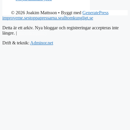
© 2026 Joakim Mattsson
• Byggt med
GeneratePress
improveme.se
stoppapressarna.se
alltomkungligt.se
Detta är ett arkiv. Nya bloggar och registreringar accepteras inte
längre. |
Integritetspolicy
Drift & teknik:
Adminor.net