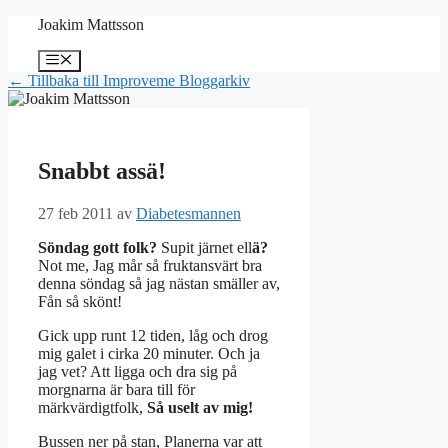
Hoppa
Joakim Mattsson
till
innehåll
Meny
← Tillbaka till Improveme Bloggarkiv
Snabbt assä!
27 feb 2011
av
Diabetesmannen
Söndag gott folk?
Supit järnet ell
ä?
Not me, Jag mår så fruktansvärt bra
denna söndag så jag nästan smäller av,
Fån så skönt!
Gick upp runt 12 tiden, låg och drog
mig galet i cirka 20 minuter. Och ja
jag vet? Att ligga och dra sig på
morgnarna är bara till för
märkvärdigtfolk,
Så uselt av mig!
Bussen ner på stan, Planerna var att