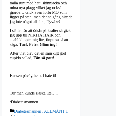
tralla runt med hatt, skinnjacka och
mina nya plagg vilket jag också
gjorde… Gick även förbi MQ som
ligger på stan, men denna gång hittade
jag inte något alls bra,
Tyvärr!
I stället för att ödsla på krafter så gick
jag upp till NIKITA HAIR och
snabbklippte mig lite, finputsa så att
säga.
Tack Petra Glimring!
After that blev det en snuskigt god
cupido sallad,
Fån så gott!
Bussen påväg hem, I hate it!
Tur man kunde slaska lite…..
/Diabetesmannen
Kategorier
Diabetesmannen , ALLMÄNT 1