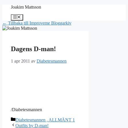
Hoppa
Joakim Mattsson
till
innehåll
Meny
← Tillbaka till Improveme Bloggarkiv
Dagens D-man!
1 apr 2011
av
Diabetesmannen
/Diabetesmannen
Kategorier
Diabetesmannen , ALLMÄNT 1
Outfits by D-man!