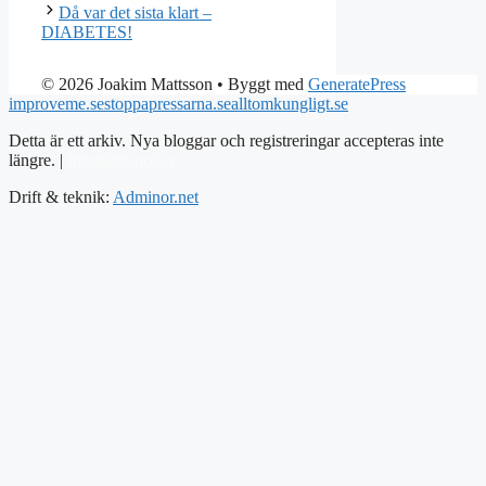
Då var det sista klart –
DIABETES!
© 2026 Joakim Mattsson
• Byggt med
GeneratePress
improveme.se
stoppapressarna.se
alltomkungligt.se
Detta är ett arkiv. Nya bloggar och registreringar accepteras inte
längre. |
Integritetspolicy
Drift & teknik:
Adminor.net