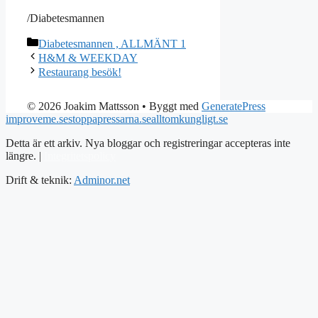
/Diabetesmannen
Kategorier
Diabetesmannen , ALLMÄNT 1
H&M & WEEKDAY
Restaurang besök!
© 2026 Joakim Mattsson
• Byggt med
GeneratePress
improveme.se
stoppapressarna.se
alltomkungligt.se
Detta är ett arkiv. Nya bloggar och registreringar accepteras inte
längre. |
Integritetspolicy
Drift & teknik:
Adminor.net