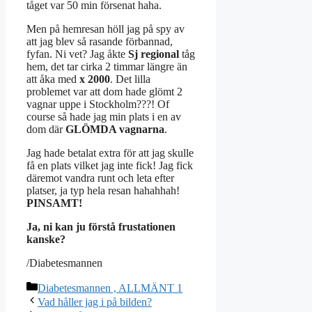
tåget var 50 min försenat haha.
Men på hemresan höll jag på spy av
att jag blev så rasande förbannad,
fyfan. Ni vet? Jag åkte
Sj regional
tåg
hem, det tar cirka 2 timmar längre än
att åka med
x 2000
. Det lilla
problemet var att dom hade glömt 2
vagnar uppe i Stockholm???! Of
course så hade jag min plats i en av
dom där
GLÖMDA vagnarna
.
Jag hade betalat extra för att jag skulle
få en plats vilket jag inte fick! Jag fick
däremot vandra runt och leta efter
platser, ja typ hela resan hahahhah!
PINSAMT!
Ja, ni kan ju förstå frustationen
kanske?
/Diabetesmannen
Kategorier
Diabetesmannen , ALLMÄNT 1
Vad håller jag i på bilden?