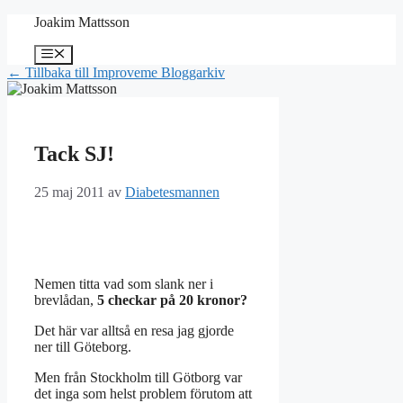
Hoppa
Joakim Mattsson
till
innehåll
Meny
← Tillbaka till Improveme Bloggarkiv
Tack SJ!
25 maj 2011
av
Diabetesmannen
Nemen titta vad som slank ner i
brevlådan,
5 checkar på 20 kronor?
Det här var alltså en resa jag gjorde
ner till Göteborg.
Men från Stockholm till Götborg var
det inga som helst problem förutom att