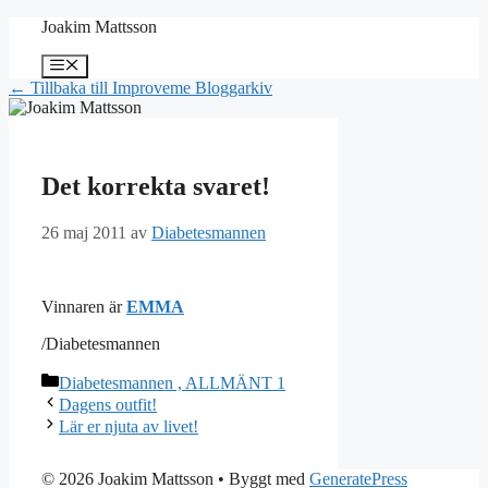
Hoppa
Joakim Mattsson
till
innehåll
Meny
← Tillbaka till Improveme Bloggarkiv
Det korrekta svaret!
26 maj 2011
av
Diabetesmannen
Vinnaren är
EMMA
/Diabetesmannen
Kategorier
Diabetesmannen , ALLMÄNT 1
Dagens outfit!
Lär er njuta av livet!
© 2026 Joakim Mattsson
• Byggt med
GeneratePress