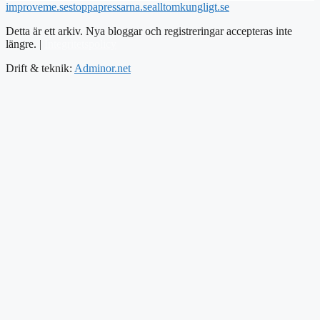
improveme.se
stoppapressarna.se
alltomkungligt.se
Detta är ett arkiv. Nya bloggar och registreringar accepteras inte
längre. |
Integritetspolicy
Drift & teknik:
Adminor.net