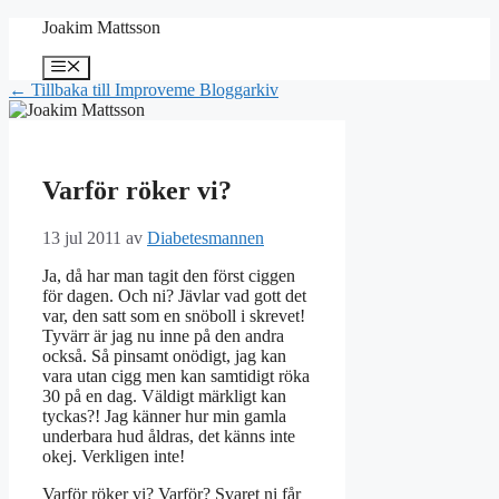
Hoppa
Joakim Mattsson
till
innehåll
Meny
← Tillbaka till Improveme Bloggarkiv
Varför röker vi?
13 jul 2011
av
Diabetesmannen
Ja, då har man tagit den först ciggen
för dagen. Och ni? Jävlar vad gott det
var, den satt som en snöboll i skrevet!
Tyvärr är jag nu inne på den andra
också. Så pinsamt onödigt, jag kan
vara utan cigg men kan samtidigt röka
30 på en dag. Väldigt märkligt kan
tyckas?! Jag känner hur min gamla
underbara hud åldras, det känns inte
okej. Verkligen inte!
Varför röker vi? Varför? Svaret ni får