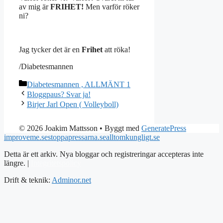
av mig är
FRIHET!
Men varför röker
ni?
Jag tycker det är en
Frihet
att röka!
/Diabetesmannen
Kategorier
Diabetesmannen , ALLMÄNT 1
Bloggpaus? Svar ja!
Birjer Jarl Open ( Volleyboll)
© 2026 Joakim Mattsson
• Byggt med
GeneratePress
improveme.se
stoppapressarna.se
alltomkungligt.se
Detta är ett arkiv. Nya bloggar och registreringar accepteras inte
längre. |
Integritetspolicy
Drift & teknik:
Adminor.net