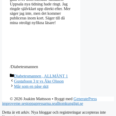
Uppsala nya tidning hade ringt. Jag
ringde självklart upp direkt efter. Mer
säger jag inte, men det kommer
publiceras inom kort. Säger till då
mina otroligt nyfikna läsare!
/Diabetesmannen
Kategorier
Diabetesmannen , ALLMÄNT 1
Gustafsson 3 tr vs Åke Olsson
Mår som en påse skit
© 2026 Joakim Mattsson
• Byggt med
GeneratePress
improveme.se
stoppapressarna.se
alltomkungligt.se
Detta är ett arkiv. Nya bloggar och registreringar accepteras inte