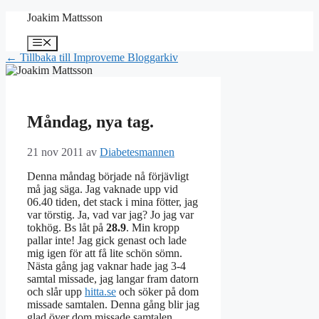
Hoppa
Joakim Mattsson
till
innehåll
Meny
← Tillbaka till Improveme Bloggarkiv
Måndag, nya tag.
21 nov 2011
av
Diabetesmannen
Denna måndag började nå förjävligt
må jag säga. Jag vaknade upp vid
06.40 tiden, det stack i mina fötter, jag
var törstig. Ja, vad var jag? Jo jag var
tokhög. Bs låt på
28.9
. Min kropp
pallar inte! Jag gick genast och lade
mig igen för att få lite schön sömn.
Nästa gång jag vaknar hade jag 3-4
samtal missade, jag langar fram datorn
och slår upp
hitta.se
och söker på dom
missade samtalen. Denna gång blir jag
glad över dom missade samtalen.