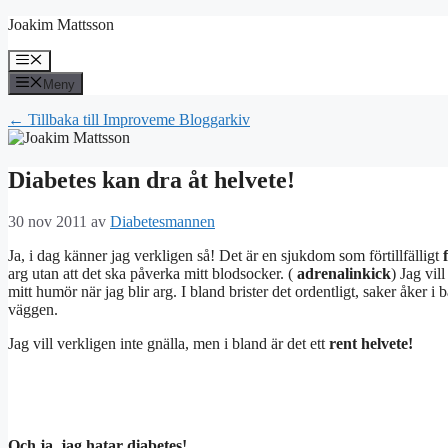
Hoppa
Joakim Mattsson
till
innehåll
Meny
Meny
← Tillbaka till Improveme Bloggarkiv
Diabetes kan dra åt helvete!
30 nov 2011
av
Diabetesmannen
Ja, i dag känner jag verkligen så! Det är en sjukdom som förtillfälligt
f
arg utan att det ska påverka mitt blodsocker. (
adrenalinkick
) Jag vil
mitt humör när jag blir arg. I bland brister det ordentligt, saker åker i
väggen.
Jag vill verkligen inte gnälla
, men i bland är det ett
rent helvete!
Och ja, jag hatar diabetes!