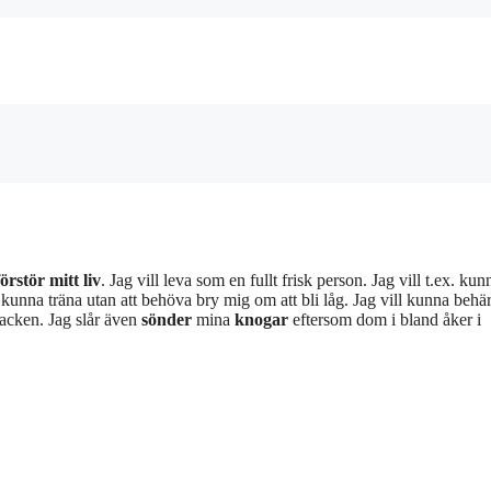
örstör mitt liv
. Jag vill leva som en fullt frisk person. Jag vill t.ex. kun
l kunna träna utan att behöva bry mig om att bli låg. Jag vill kunna behä
 backen. Jag slår även
sönder
mina
knogar
eftersom dom i bland åker i