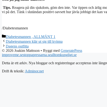
Tips.
Reagera på din sjukdom, göm den inte. Var öppen och ärlig mot
vi på det. Tänk i slutändan positivt oavsett hur jävla jobbigt det kan va
/Diabetesmannen
Kategorier
Diabetesmannen , ALLMÄNT 1
Diabetesmannen klär ut sig till kvinna
Dagens outfitta
© 2026 Joakim Mattsson
• Byggt med
GeneratePress
improveme.se
stoppapressarna.se
alltomkungligt.se
Detta är ett arkiv. Nya bloggar och registreringar accepteras inte längr
Drift & teknik:
Adminor.net