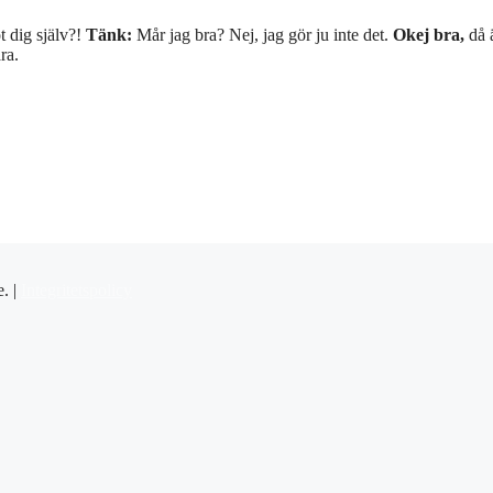
 dig själv?!
Tänk:
Mår jag bra? Nej, jag gör ju inte det.
Okej bra,
då 
ra.
e. |
Integritetspolicy