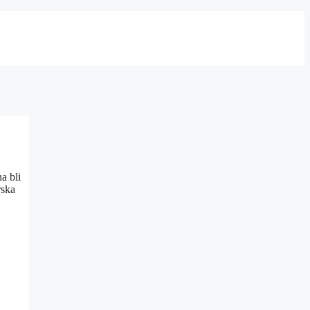
na bli
rska