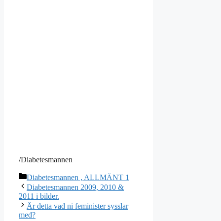
/Diabetesmannen
Kategorier
Diabetesmannen , ALLMÄNT 1
Diabetesmannen 2009, 2010 &
2011 i bilder.
Är detta vad ni feminister sysslar
med?