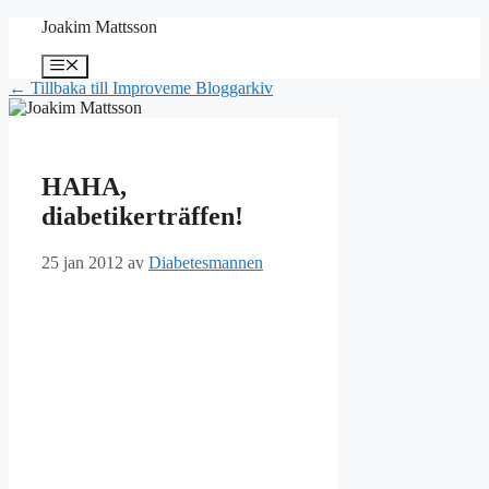
Hoppa
Joakim Mattsson
till
innehåll
Meny
← Tillbaka till Improveme Bloggarkiv
HAHA,
diabetikerträffen!
25 jan 2012
av
Diabetesmannen