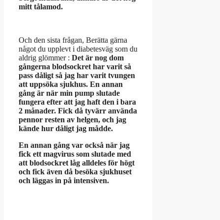
mitt tålamod.
Och den sista frågan, Berätta gärna
något du upplevt i diabetesväg som du
aldrig glömmer :
Det är nog dom
gångerna blodsockret har varit så
pass dåligt så jag har varit tvungen
att uppsöka sjukhus. En annan
gång är när min pump slutade
fungera efter att jag haft den i bara
2 månader. Fick då tyvärr använda
pennor resten av helgen, och jag
kände hur dåligt jag mådde.
En annan gång var också när jag
fick ett magvirus som slutade med
att blodsockret låg alldeles för högt
och fick även då besöka sjukhuset
och läggas in på intensiven.