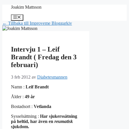
Hoppa
Joakim Mattsson
till
innehåll
Meny
← Tillbaka till Improveme Bloggarkiv
Intervju 1 – Leif
Brandt ( Fredag den 3
februari)
3 feb 2012
av
Diabetesmannen
Namn :
Leif Brandt
Ålder :
49 år
Bostadsort :
Vetlanda
Sysselsättning :
Har sjukerssätning
på heltid, har även en
reumatisk
sjukdom.