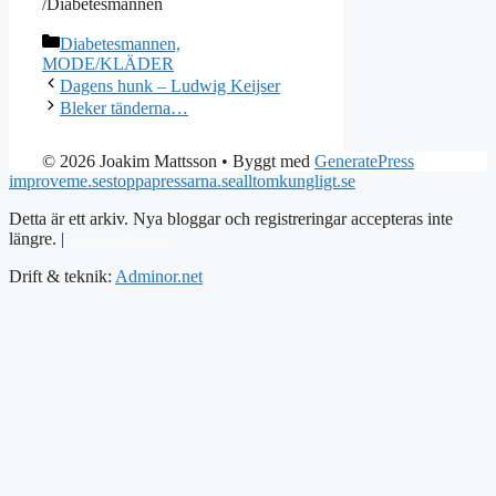
/Diabetesmannen
Kategorier
Diabetesmannen,
MODE/KLÄDER
Dagens hunk – Ludwig Keijser
Bleker tänderna…
© 2026 Joakim Mattsson
• Byggt med
GeneratePress
improveme.se
stoppapressarna.se
alltomkungligt.se
Detta är ett arkiv. Nya bloggar och registreringar accepteras inte
längre. |
Integritetspolicy
Drift & teknik:
Adminor.net