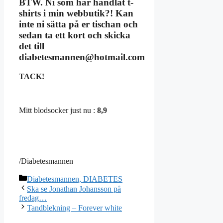
BTW. Ni som har handlat t-
shirts i min webbutik?! Kan
inte ni sätta på er tischan och
sedan ta ett kort och skicka
det till
diabetesmannen@hotmail.com
TACK!
Mitt blodsocker just nu :
8,9
/Diabetesmannen
Kategorier
Diabetesmannen, DIABETES
Ska se Jonathan Johansson på
fredag…
Tandblekning – Forever white