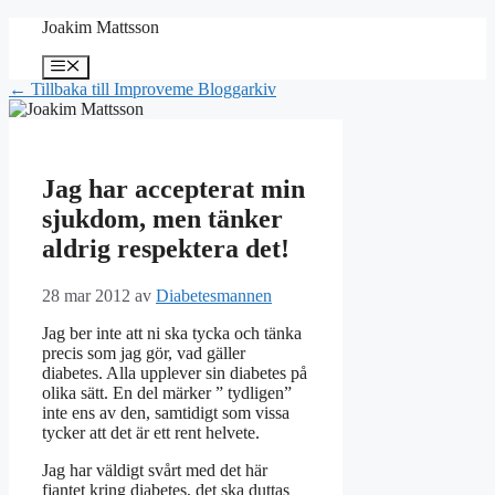
Hoppa
Joakim Mattsson
till
innehåll
Meny
← Tillbaka till Improveme Bloggarkiv
Jag har accepterat min
sjukdom, men tänker
aldrig respektera det!
28 mar 2012
av
Diabetesmannen
Jag ber inte att ni ska tycka och tänka
precis som jag gör, vad gäller
diabetes. Alla upplever sin diabetes på
olika sätt. En del märker ” tydligen”
inte ens av den, samtidigt som vissa
tycker att det är ett rent helvete.
Jag har väldigt svårt med det här
fjantet kring diabetes, det ska duttas