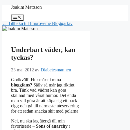
Hoppa
Joakim Mattsson
till
innehåll
Meny
← Tillbaka till Improveme Bloggarkiv
Underbart väder, kan
tyckas?
23 maj 2012
av
Diabetesmannen
Godkväll! Hur mår ni mina
bloggfans?
Själv så mår jag riktigt
bra. Tänk vad vädret kan göra
skillnad med vårat humör. Det enda
man vill göra är att köpa sig ett pack
cigg och gå till närmaste uteservering
för att sedan snacka skit med polarna.
Nej, nu ska jag återgå till min
favoritserie –
Sons of anarchy
(