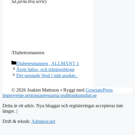
Så.jävla.bra.serie
)
/Diabetesmannen
Kategorier
Diabetesmannen , ALLMÄNT 1
Årets hälso- och träningsblogg
Det sprutade blod i mitt ansikte..
© 2026 Joakim Mattsson
• Byggt med
GeneratePress
improveme.se
stoppapressarna.se
alltomkungligt.se
Detta är ett arkiv. Nya bloggar och registreringar accepteras inte
längre. |
Integritetspolicy
Drift & teknik:
Adminor.net