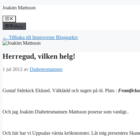
Hoppa
Joakim Mattsson
till
innehåll
Meny
Meny
← Tillbaka till Improveme Bloggarkiv
Herregud, vilken helg!
1 jul 2012
av
Diabetesmannen
Gustaf Sidekick Eklund. Välklädd och sugen på öl. Plats :
Framficka
Och jag Joakim Diabetesmannen Mattsson poserar som vanligt..
Och här har vi Uppsalas värsta krökmonster. Låt mig presentera Ska