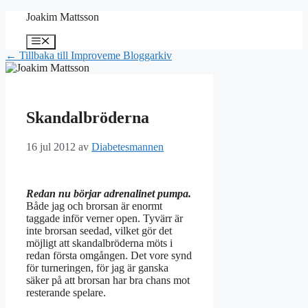
Hoppa
Joakim Mattsson
till
innehåll
Meny
← Tillbaka till Improveme Bloggarkiv
Skandalbröderna
16 jul 2012
av
Diabetesmannen
Redan nu börjar adrenalinet pumpa.
Både jag och brorsan är enormt
taggade inför verner open. Tyvärr är
inte brorsan seedad, vilket gör det
möjligt att skandalbröderna möts i
redan första omgången. Det vore synd
för turneringen, för jag är ganska
säker på att brorsan har bra chans mot
resterande spelare.