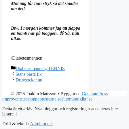
Mot mig får han stryk så det smäller
om det!
Btw. I morgon kommer jag att släppa
en bomb här på bloggen. 🙂 Så, håll
utkik.
/Diabetesmannen
Kategorier
Diabetesmannen, TENNIS
Stans bästa fik
Druvsocker.nu
© 2026 Joakim Mattsson
• Byggt med
GeneratePress
improveme.se
stoppapressarna.se
alltomkungligt.se
Detta är ett arkiv. Nya bloggar och registreringar accepteras inte
längre. |
Integritetspolicy
Drift & teknik:
Adminor.net