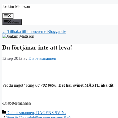
Hoppa
Joakim Mattsson
till
innehåll
Meny
Meny
← Tillbaka till Improveme Bloggarkiv
Du förtjänar inte att leva!
12 sep 2012
av
Diabetesmannen
Vet du något? Ring
08 702 0090
. Det här svinet MÅSTE åka dit!
/Diabetesmannen
Kategorier
Diabetesmannen, DAGENS SVIN.
Vem är Uppsalakillen som tar sms lån?