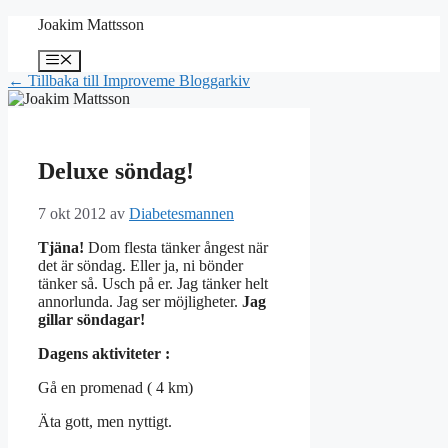
Hoppa
Joakim Mattsson
till
innehåll
Meny
← Tillbaka till Improveme Bloggarkiv
Deluxe söndag!
7 okt 2012
av
Diabetesmannen
Tjäna!
Dom flesta tänker ångest när
det är söndag. Eller ja, ni bönder
tänker så. Usch på er. Jag tänker helt
annorlunda. Jag ser möjligheter.
Jag
gillar söndagar!
Dagens aktiviteter :
Gå en promenad ( 4 km)
Äta gott, men nyttigt.