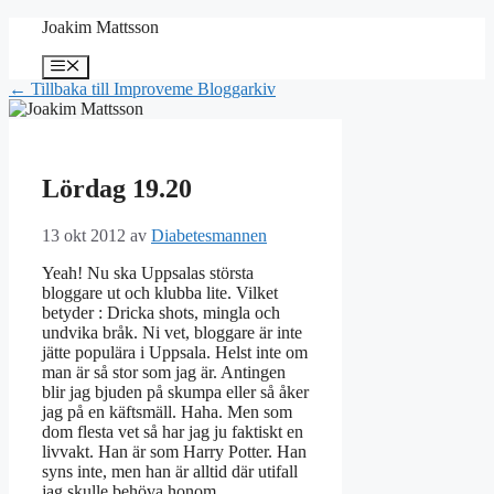
Hoppa
Joakim Mattsson
till
innehåll
Meny
← Tillbaka till Improveme Bloggarkiv
Lördag 19.20
13 okt 2012
av
Diabetesmannen
Yeah! Nu ska Uppsalas största
bloggare ut och klubba lite. Vilket
betyder : Dricka shots, mingla och
undvika bråk. Ni vet, bloggare är inte
jätte populära i Uppsala. Helst inte om
man är så stor som jag är. Antingen
blir jag bjuden på skumpa eller så åker
jag på en käftsmäll. Haha. Men som
dom flesta vet så har jag ju faktiskt en
livvakt. Han är som Harry Potter. Han
syns inte, men han är alltid där utifall
jag skulle behöva honom.