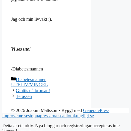
Jag och min livvakt :).
Vi ses ute!
/Diabetesmannen
Kategorier
Diabetesmannen,
UTELIV/MINGEL
Grattis då brorsan!
Terassen
© 2026 Joakim Mattsson
• Byggt med
GeneratePress
improveme.se
stoppapressarna.se
alltomkungligt.se
Detta är ett arkiv. Nya bloggar och registreringar accepteras inte
längre. |
Integritetspolicy