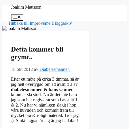
Hoppa
Joakim Mattsson
till
innehåll
Meny
← Tillbaka till Improveme Bloggarkiv
Detta kommer bli
grymt..
18 okt 2012
av
Diabetesmannen
Efter ett möte på cirka 3 timmar, så är
jag helt övertygad om att avsnitt 3 av
diabetesmannen & hans vänner
kommer slå stort. Nu är det inte bara
jag som har regisserat som i avsnitt 1
& 2. Nu har vi nämligen slagit i hop
våra huvuden och kommit fram till
mycket bra & roligt material. Tror jag
:). Sjukt taggad är jag är jag i allafall!