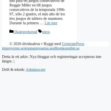
hits para 66 juegos consecutivos de
Reggie Miller en 68 juegos
consecutivos de la temporada 1996-
97, sólo 2 grados, el más alto de los
tres juegos de tablero de mantener.
Durante la primera …
Läs mer
Kategorier
Etiketter
Okategoriserad
otros
© 2026 dividualesu
• Byggt med
GeneratePress
improveme.se
stoppapressarna.se
alltomkungligt.se
Detta är ett arkiv. Nya bloggar och registreringar accepteras inte
längre. |
Integritetspolicy
Drift & teknik:
Adminor.net