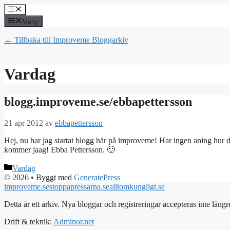
Hoppa
Meny
till
Meny
innehåll
← Tillbaka till Improveme Bloggarkiv
Vardag
blogg.improveme.se/ebbapettersson
21 apr 2012
av
ebbapettersson
Hej, nu har jag startat blogg här på improveme! Har ingen aning hur det g
kommer jaag! Ebba Pettersson. 🙂
Kategorier
Vardag
© 2026
• Byggt med
GeneratePress
improveme.se
stoppapressarna.se
alltomkungligt.se
Detta är ett arkiv. Nya bloggar och registreringar accepteras inte längr
Drift & teknik:
Adminor.net